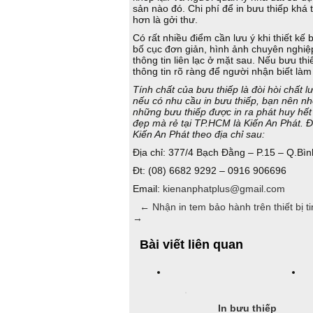
sản nào đó. Chi phí để in bưu thiếp khá 
hơn là gởi thư.
Có rất nhiều điểm cần lưu ý khi thiết kế 
bố cục đơn giản, hình ảnh chuyên nghiệp 
thông tin liên lạc ở mặt sau. Nếu bưu th
thông tin rõ ràng để người nhận biết l
Tính chất của bưu thiếp là đòi hòi chất l
nếu có nhu cầu in bưu thiếp, bạn nên n
những bưu thiếp được in ra phát huy hết 
đẹp mà rẻ tại TP.HCM là Kiến An Phát. Đ
Kiến An Phát theo địa chỉ sau:
Địa chỉ: 377/4 Bạch Đằng – P.15 – Q.Bì
Đt: (08) 6682 9292 – 0916 906696
Email:
kienanphatplus@gmail.com
←
Nhận in tem bảo hành trên thiết bị ti
→
Bài viết liên quan
In bưu thiếp