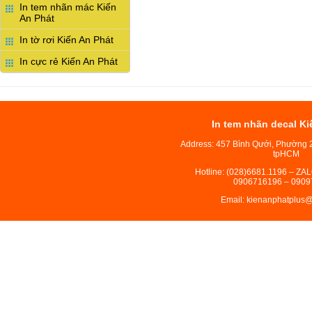
In tem nhãn mác Kiến
An Phát
In tờ rơi Kiến An Phát
In cực rẻ Kiến An Phát
In tem nhãn decal Ki
Address: 457 Bình Qưới, Phường 
tpHCM
Hotline: (028)6681.1196 – ZA
0906716196 – 0909
Email: kienanphatplus