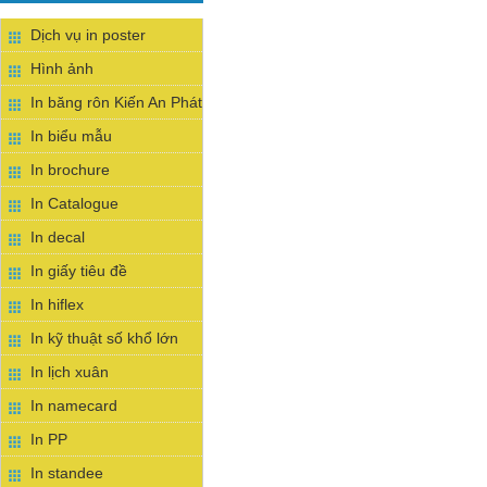
Dịch vụ in poster
Hình ảnh
In băng rôn Kiến An Phát
In biểu mẫu
In brochure
In Catalogue
In decal
In giấy tiêu đề
In hiflex
In kỹ thuật số khổ lớn
In lịch xuân
In namecard
In PP
In standee