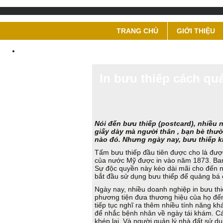
TRANG CHỦ
GIỚI THIỆU
In bưu thiếp cách qu
Nói đến bưu thiếp (postcard), nhiều
giấy dày mà người thân , bạn bè thườ
nào đó. Nhưng ngày nay, bưu thiếp kh
Tấm bưu thiếp đầu tiên được cho là đượ
của nước Mỹ được in vào năm 1873. Ban
Sự độc quyền này kéo dài mãi cho đến 
bắt đầu sử dụng bưu thiếp để quảng bá
Ngày nay, nhiều doanh nghiệp in bưu th
phương tiện đưa thương hiệu của họ đế
tiếp tục nghĩ ra thêm nhiều tính năng kh
để nhắc bệnh nhân về ngày tái khám. Các
khép lại. Và người quản lý nhà đất sử d