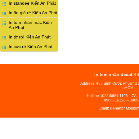
In standee Kiến An Phát
In ấn giá rẻ Kiến An Phát
In tem nhãn mác Kiến
An Phát
In tờ rơi Kiến An Phát
In cực rẻ Kiến An Phát
In tem nhãn decal Ki
Address: 457 Bình Qưới, Phường 
tpHCM
Hotline: (028)6681.1196 – ZA
0906716196 – 0909
Email: kienanphatplus