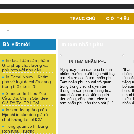
TRANG CHỦ
GIỚI THIỆU
Bài viết mới
In tem nhãn phụ
In decal dán sản phẩm:
IN TEM NHÃN PHỤ
Giải pháp chất lượng và
Ngày nay, trên các bao bì sản
Nhãn p
phù hợp với nhu cầu
phẩm thường xuất hiện một loại
những 
In Decal Nhựa – Khám
tem được gọi là tem nhãn phụ.
từ nhã
phá về loại decal đa dạng
Tem nhãn phụ có vai trò quan
tiếng 
trong thế giới in ấn
trọng trong việc chuyển tải
bổ sun
thông tin sản phẩm, hàng hóa
buộc t
Standee In Theo Yêu
của nhà sản xuất đến người
mà nh
Cầu: Địa Chỉ In Standee
tiêu dùng, đồng thời, việc in
thiếu. 
Giá Rẻ Tại TP.HCM
tem nhãn phụ cần theo sát […]
nhãn d
In standee quảng cáo:
Địa chỉ in standee giá rẻ
chất lượng tại tpHCM
Tổng quan về In Băng
Rôn Khai Trương