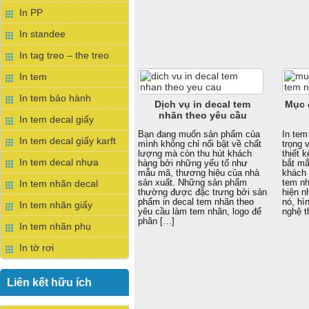
In PP
In standee
In tag treo – the treo
In tem
In tem bảo hành
Dịch vụ in decal tem
Mục 
nhãn theo yêu cầu
In tem decal giấy
Bạn đang muốn sản phẩm của
In tem
In tem decal giấy karft
mình không chỉ nổi bật về chất
trọng 
lượng mà còn thu hút khách
thiết 
In tem decal nhựa
hàng bởi những yếu tố như
bắt mắ
mẫu mã, thương hiệu của nhà
khách 
sản xuất. Những sản phẩm
tem nh
In tem nhãn decal
thường được đặc trưng bởi sản
hiện n
phẩm in decal tem nhãn theo
nó, hì
In tem nhãn giấy
yêu cầu làm tem nhãn, logo để
nghệ 
phân […]
In tem nhãn phụ
In tờ rơi
Liên kết hữu ích