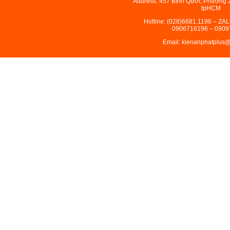
Address: 457 Bình Qưới, Phường 
tpHCM
Hotline: (028)6681.1196 – ZA
0906716196 – 0909
Email: kienanphatplus