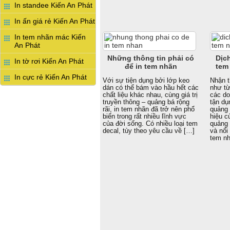
In standee Kiến An Phát
In ấn giá rẻ Kiến An Phát
In tem nhãn mác Kiến
An Phát
Những thông tin phải có
Dịch
In tờ rơi Kiến An Phát
để in tem nhãn
tem
In cực rẻ Kiến An Phát
Với sự tiện dụng bởi lớp keo
Nhận t
dán có thể bám vào hầu hết các
như từ
chất liệu khác nhau, cùng giá trị
các do
truyền thông – quảng bá rộng
tận dụ
rãi, in tem nhãn đã trở nên phổ
quảng
biến trong rất nhiều lĩnh vực
hiệu c
của đời sống. Có nhiều loại tem
quảng 
decal, tùy theo yêu cầu về […]
và nổi
tem nh