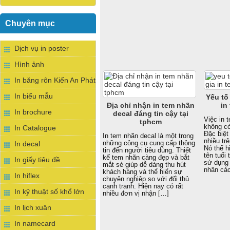
Chuyên mục
Dịch vụ in poster
Hình ảnh
In băng rôn Kiến An Phát
In biểu mẫu
Yếu tố
Địa chỉ nhận in tem nhãn
in
In brochure
decal đáng tin cậy tại
Việc in 
tphcm
không cò
In Catalogue
Đặc biệt
In tem nhãn decal là một trong
nhiều tr
những công cụ cung cấp thông
In decal
Nó thể h
tin đến người tiêu dùng. Thiết
tên tuổi
kế tem nhãn càng đẹp và bắt
In giấy tiêu đề
sử dụng 
mắt sẻ giúp dễ dàng thu hút
nhân các
khách hàng và thể hiển sự
In hiflex
chuyên nghiệp so với đối thủ
cạnh tranh. Hiện nay có rất
In kỹ thuật số khổ lớn
nhiều đơn vị nhận […]
In lịch xuân
In namecard