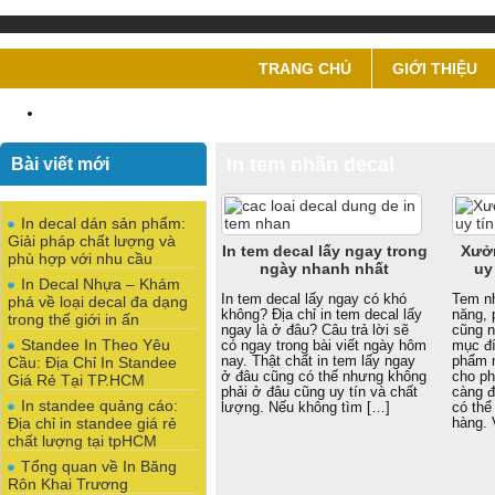
TRANG CHỦ
GIỚI THIỆU
Bài viết mới
In tem nhãn decal
In decal dán sản phẩm:
Giải pháp chất lượng và
In tem decal lấy ngay trong
Xưở
phù hợp với nhu cầu
ngày nhanh nhất
uy
In Decal Nhựa – Khám
In tem decal lấy ngay có khó
Tem nh
phá về loại decal đa dạng
không? Địa chỉ in tem decal lấy
năng, 
trong thế giới in ấn
ngay là ở đâu? Câu trả lời sẽ
cũng n
Standee In Theo Yêu
có ngay trong bài viết ngày hôm
mục đí
nay. Thật chất in tem lấy ngay
phẩm 
Cầu: Địa Chỉ In Standee
ở đâu cũng có thế nhưng không
cho ph
Giá Rẻ Tại TP.HCM
phải ở đâu cũng uy tín và chất
càng đ
In standee quảng cáo:
lượng. Nếu không tìm […]
có thể
Địa chỉ in standee giá rẻ
hàng. 
chất lượng tại tpHCM
Tổng quan về In Băng
Rôn Khai Trương