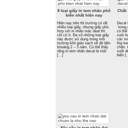
8 loại giấy in tem nhãn phổ
Chất 
biến nhất hiện nay
Hiện nay trên thị trường có rất
Decal 
nhiều loại giấy, nhưng giấy phù
trong 
hợp với in nhãn mác deal thì
có thể
chỉ có ít. Đa số những loại giấy
xuôi h
này được sử dụng trong môi
các mặ
trường khô giáo sạch sẽ độ bền
lớp ke
khoảng 2 – 3 năm. Có thể thấy
chắn. 
rằng in tem nhãn decal là một
suốt 
[…]
biến [
Yêu cầu in tem nhãn đạt