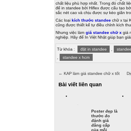
chất liệu phù hợp nhất. Trong đó chất liệ
để in standee bởi Hiflex được cấu tạo 
sắc nét cao và chịu được sự kéo giãn tr
Các loại
kích thước standee
chữ x tại 
cũng được thiết kể tự điều chỉnh kích t
Nhưng việc làm
giá standee chữ x
giá 
nghiệp. Hãy để In Việt Nhật giúp bạn giả
Từ khóa :
đặt in standee
,
standee
,
standee x hcm
←
KAP làm giá standee chữ x tốt
Dị
Bài viết liên quan
Poster đẹp là
thước đo
đánh giá
đẳng cấp
của mỗi