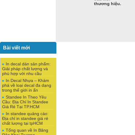
thương hiệu.
Bài viết mới
In decal dán sản phẩm:
Giải pháp chất lượng và
phù hợp với nhu cầu
In Decal Nhựa – Khám
phá về loại decal đa dạng
trong thế giới in ấn
Standee In Theo Yêu
Cầu: Địa Chỉ In Standee
Giá Rẻ Tại TP.HCM
In standee quảng cáo:
Địa chỉ in standee giá rẻ
chất lượng tại tpHCM
Tổng quan về In Băng