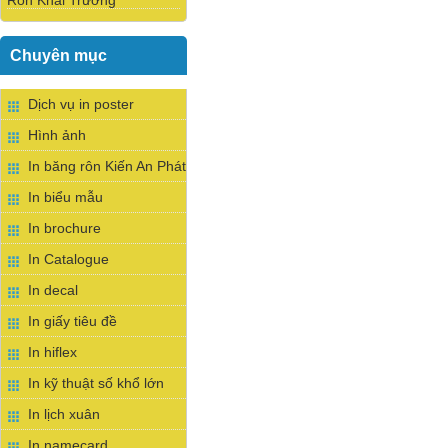
Rôn Khai Trương
Chuyên mục
Dịch vụ in poster
Hình ảnh
In băng rôn Kiến An Phát
In biểu mẫu
In brochure
In Catalogue
In decal
In giấy tiêu đề
In hiflex
In kỹ thuật số khổ lớn
In lịch xuân
In namecard