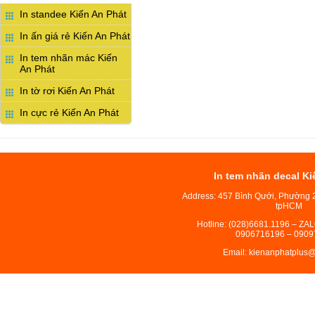
In standee Kiến An Phát
In ấn giá rẻ Kiến An Phát
In tem nhãn mác Kiến
An Phát
In tờ rơi Kiến An Phát
In cực rẻ Kiến An Phát
In tem nhãn decal Ki
Address: 457 Bình Qưới, Phường 
tpHCM
Hotline: (028)6681.1196 – ZA
0906716196 – 0909
Email: kienanphatplus