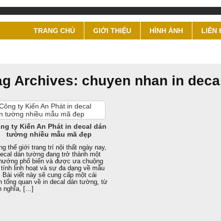
TRANG CHỦ
GIỚI THIỆU
HÌNH ẢNH
LIÊN 
ag Archives: chuyen nhan in deca
ng ty Kiến An Phát in decal dán
tường nhiều mẫu mã đẹp
ng thế giới trang trí nội thất ngày nay,
decal dán tường đang trở thành một
hướng phổ biến và được ưa chuộng
 tính linh hoạt và sự đa dạng về mẫu
 Bài viết này sẽ cung cấp một cái
n tổng quan về in decal dán tường, từ
h nghĩa, […]