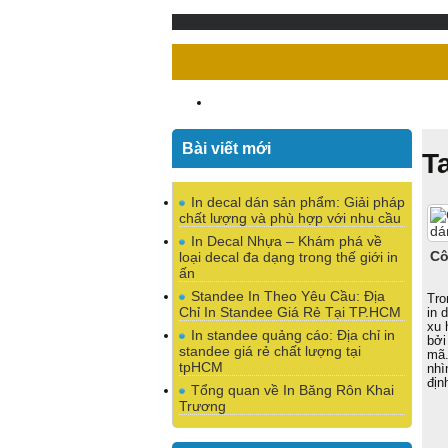
Bài viết mới
T
In decal dán sản phẩm: Giải pháp
chất lượng và phù hợp với nhu cầu
In Decal Nhựa – Khám phá về
Cô
loại decal đa dạng trong thế giới in
ấn
Standee In Theo Yêu Cầu: Địa
Tro
Chỉ In Standee Giá Rẻ Tại TP.HCM
in 
xu 
In standee quảng cáo: Địa chỉ in
bởi
standee giá rẻ chất lượng tại
mã.
tpHCM
nhì
địn
Tổng quan về In Băng Rôn Khai
Trương