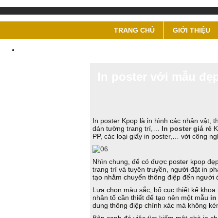
TRANG CHỦ
GIỚI THIỆU
In poster với mẫu đẹ
In poster Kpop là in hình các nhân vật, 
dán tường trang trí,…
In poster giá rẻ
Kp
PP, các loại giấy in poster,… với công ng
Nhìn chung, để có được poster kpop đẹp,
trang trí và tuyên truyền, người đặt in ph
tạo nhằm chuyển thông điệp đến người đ
Lựa chọn màu sắc, bố cục thiết kế khoa
nhân tố cần thiết để tạo nên một mẫu
in
dung thông điệp chính xác mà không kém