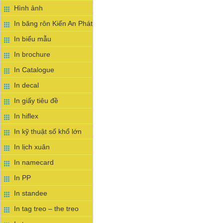
Hình ảnh
In băng rôn Kiến An Phát
In biểu mẫu
In brochure
In Catalogue
In decal
In giấy tiêu đề
In hiflex
In kỹ thuật số khổ lớn
In lịch xuân
In namecard
In PP
In standee
In tag treo – the treo