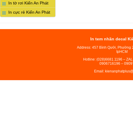
In tờ rơi Kiến An Phát
In cực rẻ Kiến An Phát
In tem nhãn decal Ki
Address: 457 Bình Qưới, Phường 
tpHCM
Hotline: (028)6681.1196 – ZA
0906716196 – 0909
Email: kienanphatplus