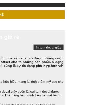
HỆ
 giá rẻ
In tem decal giấy
i giúp nhà sản xuất có được những cuộn
 offset cho ta những sản phẩm ở dạng
ội, cũng là sự đa dạng phù hợp hơn với
cáo hữu hiệu mang lại tính thẩm mỹ cao cho
em decal giấy cuộn là loại tem decal được
ộn có khả năng bám dính trên bề mặt hàng