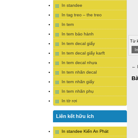
In standee
In tag treo – the treo
In tem
In tem bảo hành
Từ 
In tem decal giấy
I
In tem decal giấy karft
In tem decal nhựa
←
L
In tem nhãn decal
Bà
In tem nhãn giấy
In tem nhãn phụ
In tờ rơi
Liên kết hữu ích
In standee Kiến An Phát