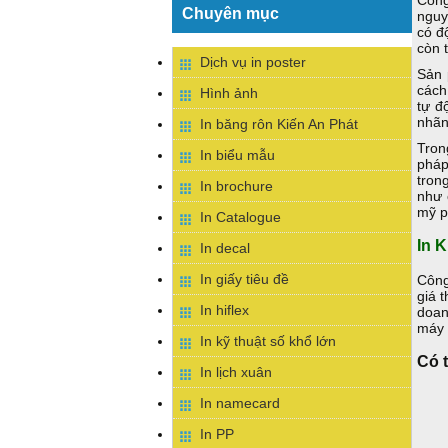
Công
Chuyên mục
nguy
có đ
còn 
Dịch vụ in poster
Sản 
cách
Hình ảnh
tự đ
nhãn
In băng rôn Kiến An Phát
Tron
In biểu mẫu
pháp
tron
In brochure
như 
mỹ p
In Catalogue
In K
In decal
In giấy tiêu đề
Công
giá 
In hiflex
doan
máy 
In kỹ thuật số khổ lớn
Có 
In lịch xuân
In namecard
In PP