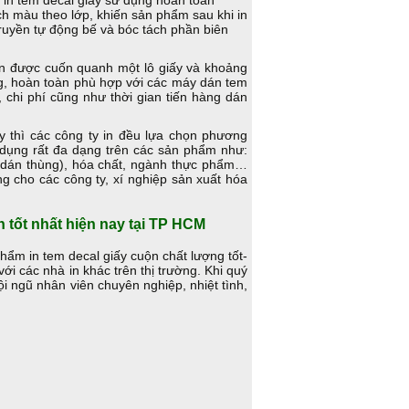
in tem decal giấy sử dụng hoàn toàn
ch màu theo lớp, khiến sản phẩm sau khi in
truyền tự động bế và bóc tách phần biên
ộn được cuốn quanh một lô giấy và khoảng
ng, hoàn toàn phù hợp với các máy dán tem
 chi phí cũng như thời gian tiến hàng dán
ấy thì các công ty in đều lựa chọn phương
 dụng rất đa dạng trên các sản phẩm như:
m dán thùng), hóa chất, ngành thực phẩm…
g cho các công ty, xí nghiệp sản xuất hóa
n tốt nhất hiện nay tại TP HCM
ẩm in tem decal giấy cuộn chất lượng tốt-
ới các nhà in khác trên thị trường. Khi quý
ội ngũ nhân viên chuyên nghiệp, nhiệt tình,