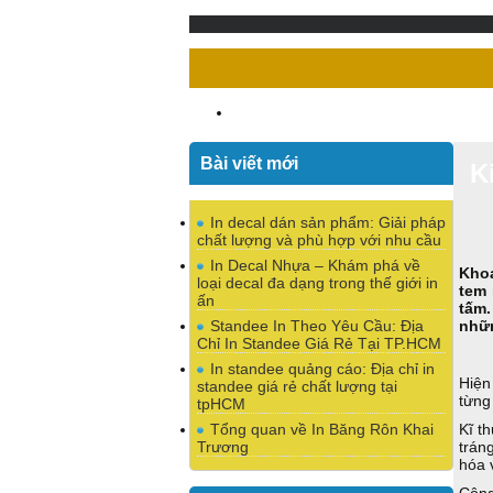
Bài viết mới
K
In decal dán sản phẩm: Giải pháp
chất lượng và phù hợp với nhu cầu
In Decal Nhựa – Khám phá về
Khoa
loại decal đa dạng trong thế giới in
tem 
ấn
tấm.
Standee In Theo Yêu Cầu: Địa
nhữn
Chỉ In Standee Giá Rẻ Tại TP.HCM
In standee quảng cáo: Địa chỉ in
Hiện
standee giá rẻ chất lượng tại
từng
tpHCM
Tổng quan về In Băng Rôn Khai
Kĩ t
Trương
trán
hóa 