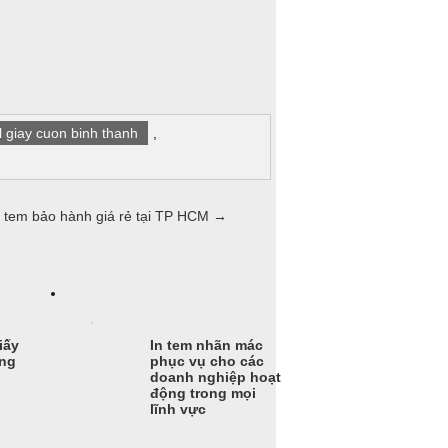
l giay cuon binh thanh
,
 tem bảo hành giá rẻ tại TP HCM
→
iấy
In tem nhãn mác
àng
phục vụ cho các
doanh nghiệp hoạt
động trong mọi
lĩnh vực