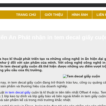
TRANG CHỦ
GIỚI THIỆU
HÌNH ẢNH
LIÊN 
iến An Phát nhận in tem decal giấy cuộn
 học kĩ thuật phát triển tạo ra những công nghệ in ấn hiện đạ
như ý đối với sản phẩm của mình. Với công nghệ công nghệ in
 In tem decal giấy cuộn đã thể hiện được những ưu điểm vượt tr
g yêu cầu của thị trường.
 nay, in tem decal giấy cuộn đang trở thành trào lưu, công cụ quảng 
 sản phẩm và thương hiệu của doanh nghiệp.
huật
in tem decal giấy
cuộn là kĩ thuật in tiên tiến nhất Offset 4 màu. T
g 1 lớp keo tự dính và lớp giấy bảo vệ bên ngoài khiến in tem giấy cu
và sản phẩm kể cả trong môi trường khắc nhiệt.