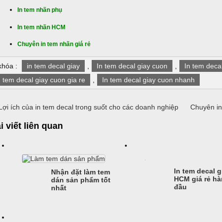
In tem nhãn phụ
In tem nhãn HCM
Chuyên in tem nhãn giá rẻ
khóa :
in tem decal giay
,
In tem decal giay cuon
,
In tem deca
n tem decal giay cuon gia re
,
In tem decal giay cuon nhanh
ợi ích của in tem decal trong suốt cho các doanh nghiệp
Chuyên in
i viết liên quan
In tem decal g
Nhận đặt làm tem
HCM giá rẻ h
dán sản phẩm tốt
đầu
nhất