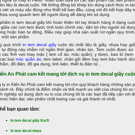
 nghệ từ máy in Flexo hoàn toàn đưa tới các sản phẩm các sản phẩm 
ên liệu là decal cuộn. Hệ thống đồng bộ khép kín dùng cách thức in tá
ộ nét và màu sắc đúng như thiết kế ban đầu, cùng với đó kết hợp dây 
thừa xung quanh tem để người dùng dễ dàng khi sử dụng.
phẩm in tem decal giấy khi hoàn thiện tới tay khách hàng ở dạng cu
 giữa các con tem được tính toán chính xác, tiện lợi cho người sử dụ
ộng hoặc bán tự dộng. Điều này giúp nhà sản xuất rút ngắn quy trình,
 một sản phẩm.
g quá trình
in tem decal giấy
cuộn dù chất liệu là giấy, nhựa hay gi
 tự động này nhằm rút ngắn thời gian, nhân lực. Tem cuộn được sử
g các lĩnh vực may mặc ( tem cổ áo, mác quần), y dược, bao bì (te
các loại
mác quần áo
, tem label, chăn gối đệm hay tem bảo hành dùn
hẩm, đồ điện, đồ gia dụng, linh kiện, thiết bị điện tử…
iến An Phát cam kết mang tới dịch vụ in tem decal giấy cuộ
 ty in Kiến An Phát cam kết mang tới cho quý khách hàng những sản ph
thành rẻ. Đây chính là điểm nhấn và thế mạnh ưu việt của chúng tôi so v
h nghiệp sử dụng dịch vụ in của chúng tôi là các bạn đã tiếp cận với đ
móc hiện đại, sản phẩm chất lượng cao và giá thành rẻ nhất.
thể bạn quan tâm:
In tem decal giấy Karft
In tem decal nhựa