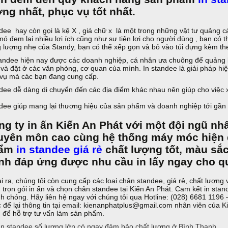
ng nhất, phục vụ tốt nhất.
dee hay còn gọi là kệ X , giá chữ x là một trong những vật tư quảng 
 nó đem lại nhiều lợi ích cũng như sự tiện lợi cho người dùng , bạn c
g lượng nhẹ của Standy, bạn có thể xếp gọn và bỏ vào túi đựng kèm t
tandee hiện nay được các doanh nghiệp, cá nhân ưa chuông để quảng 
 và đặt ở các văn phòng, cơ quan của mình. In standee là giải pháp h
 vụ mà các bạn đang cung cấp.
dee dễ dàng di chuyển đến các địa điểm khác nhau nên giúp cho việc
.
dee giúp mang lại thương hiệu của sản phẩm và doanh nghiệp tới gần 
ng ty in ấn Kiến An Phát với một đội ngũ nh
uyên môn cao cùng hệ thống máy móc hiện đ
hẩm
in standee giá rẻ
chất lượng tốt, màu sắc
anh đáp ứng được nhu cầu in lấy ngay cho 
i ra, chúng tôi còn cung cấp các loại chân standee, giá rẻ, chất lượng
 trọn gói in ấn và chọn chân standee tại Kiến An Phát. Cam kết in stan
h chóng. Hãy liên hệ ngay với chúng tôi qua Hotline: (028) 6681 1196
 để lại thông tin tại email: kienanphatplus@gmail.com nhân viên của Ki
 để hỗ trợ tư vấn làm sản phẩm.
n standee số lượng lớn có ngay đảm bảo chất lượng ở Bình Thạnh