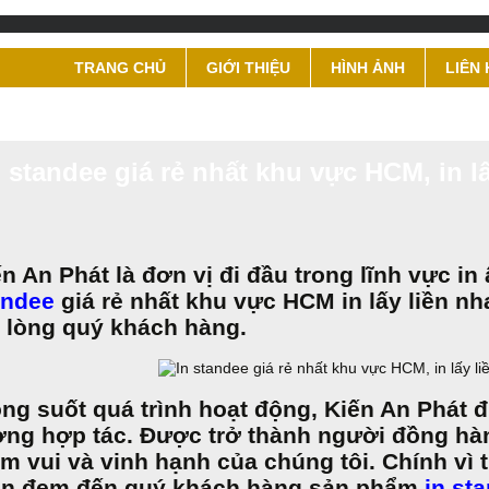
TRANG CHỦ
GIỚI THIỆU
HÌNH ẢNH
LIÊN 
n standee giá rẻ nhất khu vực HCM, in 
n An Phát là đơn vị đi đầu trong lĩnh vực i
andee
giá rẻ nhất khu vực HCM in lấy liền 
i lòng quý khách hàng.
ong suốt quá trình hoạt động, Kiến An Phát 
ởng hợp tác. Được trở thành người đồng hà
ềm vui và vinh hạnh của chúng tôi. Chính vì 
ôn đem đến quý khách hàng sản phẩm
i
n sta