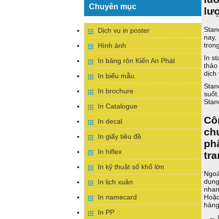
Chuyên mục
lượ
Stan
Dịch vụ in poster
nay,
tron
Hình ảnh
In s
In băng rôn Kiến An Phát
thảo
dịch
In biểu mẫu
Stan
In brochure
suốt
Stan
In Catalogue
Cô
In decal
ch
In giấy tiêu đề
p
In hiflex
tr
In kỹ thuật số khổ lớn
Ngoà
dụng
In lịch xuân
nhan
In namecard
Hoặc
hàng
In PP
←
I