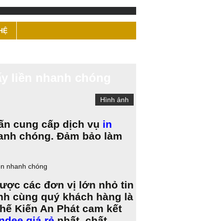
HỆ
lấy liền nhanh chóng
Hình ảnh
n ấn cung cấp dịch vụ
in
nhanh chóng. Đảm bảo làm
được các đơn vị lớn nhỏ tin
nh cùng quý khách hàng là
thế Kiến An Phát cam kết
ndee giá rẻ
nhất, chất