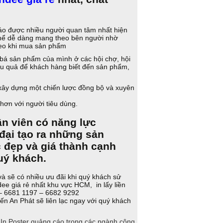
cáo được nhiều người quan tâm nhất hiện
ó thể dễ dàng mang theo bên người nhờ
heo khi mua sản phẩm
bá sản phẩm của mình ở các hội chợ, hội
iệu quả để khách hàng biết đến sản phẩm,
 xây dựng một chiến lược đồng bộ và xuyên
hơn với người tiêu dùng.
ân viên có năng lực
ại tạo ra những sản
 đẹp và giá thành cạnh
quý khách.
 và sẽ có nhiều ưu đãi khi quý khách sử
dee giá rẻ nhất khu vực HCM, in lấy liền
 – 6681 1197 – 6682 9292
ến An Phát sẽ liên lạc ngay với quý khách
In Poster quảng cáo trong các ngành công