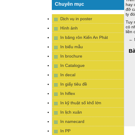
Chuyên mục
hay 
đỡ c
ty đó
Dịch vụ in poster
Tuy 
có n
Hình ảnh
liền
In băng rôn Kiến An Phát
←
N
In biểu mẫu
Bà
In brochure
In Catalogue
In decal
In giấy tiêu đề
In hiflex
In kỹ thuật số khổ lớn
In lịch xuân
In namecard
In PP