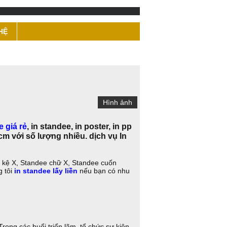
HỆ
Hình ảnh
e giá rẻ
, in standee, in poster, in pp
.hcm với số lượng nhiều. dịch vụ In
e kệ X, Standee chữ X, Standee cuốn
g tôi
in standee lấy liền
nếu bạn có nhu
Trong các buổi triển lãm, tổ chức sự kiện