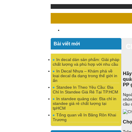
Bài viết mới
C
In decal dán sản phẩm: Giải pháp
chất lượng và phù hợp với nhu cầu
In Decal Nhựa – Khám phá về
Hãy
loại decal đa dạng trong thế giới in
quản
ấn
PP 
Standee In Theo Yêu Cầu: Địa
Chỉ In Standee Giá Rẻ Tại TP.HCM
Ngoà
In standee quảng cáo: Địa chỉ in
nhôm
standee giá rẻ chất lượng tại
cầu 
tpHCM
Tổng quan về In Băng Rôn Khai
Trương
Chọ
Trên