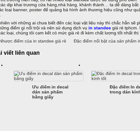
các dịp khai trương cửa hàng,nhà hàng, khánh thành… ta dễ dàng bắt 
ác loại banner, poster để quảng bá hình ảnh thương hiệu cũng như qu
.
nhiên với những ai chưa biết đến các loại vật liệu này thì chắc hẳn sẽ 
hững điểm gì nổi trội và nên sử dụng dịch vụ
in standee
giá rẻ tphcm. 
 các loại, chúng tôi cam kết có mức giá rẻ đi kèm chất lượng tốt nhất th
hược điểm của in standee giá rẻ
Đặc điểm nổi bật của sản phẩm 
i viết liên quan
Ưu điểm in decal
Đặc điểm In d
dán sản phẩm
trong dán kính
bằng giấy