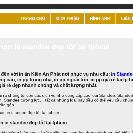
TRANG CHỦ
GIỚI THIỆU
HÌNH ẢNH
LIÊN 
họn in standee đẹp tốt tại tphcm
 đến với in ấn Kiến An Phát nơi phục vụ nhu cầu:
in Stande
g cáo, in pp trong nhà, in pp ngoài trời, in pp giá rẻ tại tp
giá rẻ đẹp nhanh chóng và chất lượng nhất.
i ra chúng tôi còn các dịch vụ như cung cấp các loại Standee, Stande
, Standee cường lực… tất cả những loại này đều có thể yêu cầu chún
cần gấp.
n in standee đẹp tốt tại tphcm
 thị trường hiện nay, có rất nhiều loại standee được sử dụng phổ biến. 