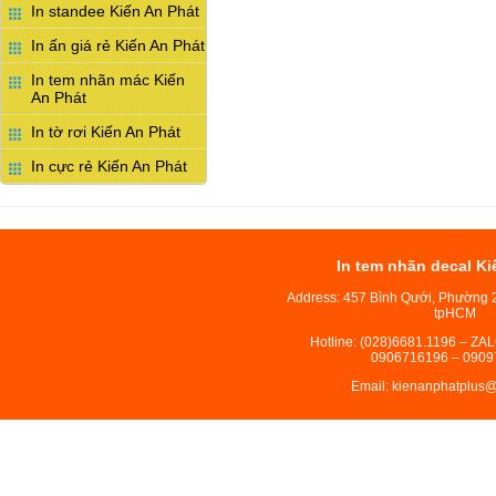
In standee Kiến An Phát
In ấn giá rẻ Kiến An Phát
In tem nhãn mác Kiến
An Phát
In tờ rơi Kiến An Phát
In cực rẻ Kiến An Phát
In tem nhãn decal Ki
Address: 457 Bình Qưới, Phường 
tpHCM
Hotline: (028)6681.1196 – ZA
0906716196 – 0909
Email: kienanphatplus