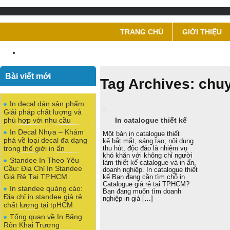
TRANG CHỦ
GIỚI THIỆU
Bài viết mới
Tag Archives: chu
In decal dán sản phẩm:
Giải pháp chất lượng và
In catalogue thiết kế
phù hợp với nhu cầu
In Decal Nhựa – Khám
Một bản in catalogue thiết
phá về loại decal đa dạng
kế bắt mắt, sáng tạo, nội dung
trong thế giới in ấn
thu hút, độc đáo là nhiệm vụ
khó khăn với không chỉ người
Standee In Theo Yêu
làm thiết kế catalogue và in ấn,
Cầu: Địa Chỉ In Standee
doanh nghiệp. In catalogue thiết
Giá Rẻ Tại TP.HCM
kế Bạn đang cần tìm chỗ in
Catalogue giá rẻ tại TPHCM?
In standee quảng cáo:
Bạn đang muốn tìm doanh
Địa chỉ in standee giá rẻ
nghiệp in giá […]
chất lượng tại tpHCM
Tổng quan về In Băng
Rôn Khai Trương