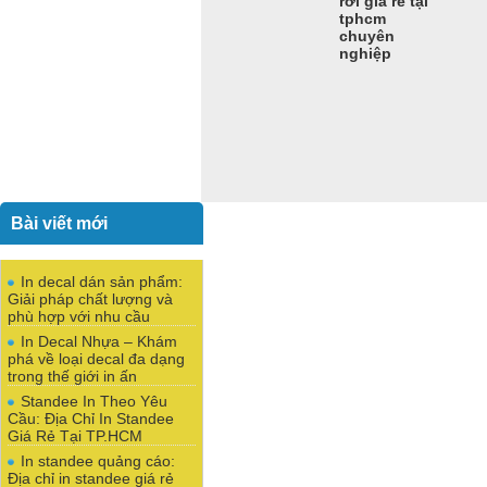
rơi giá rẻ tại
tphcm
chuyên
nghiệp
Bài viết mới
In decal dán sản phẩm:
Giải pháp chất lượng và
phù hợp với nhu cầu
In Decal Nhựa – Khám
phá về loại decal đa dạng
trong thế giới in ấn
Standee In Theo Yêu
Cầu: Địa Chỉ In Standee
Giá Rẻ Tại TP.HCM
In standee quảng cáo:
Địa chỉ in standee giá rẻ