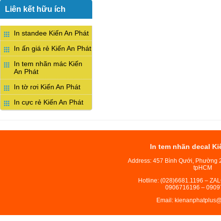
Liên kết hữu ích
In standee Kiến An Phát
In ấn giá rẻ Kiến An Phát
In tem nhãn mác Kiến
An Phát
In tờ rơi Kiến An Phát
In cực rẻ Kiến An Phát
In tem nhãn decal Ki
Address: 457 Bình Qưới, Phường 
tpHCM
Hotline: (028)6681.1196 – ZA
0906716196 – 0909
Email: kienanphatplus