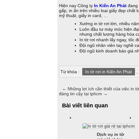
Hiện nay Công ty
In Kiến An Phát
đang cu
gấp, in ấn trên nhiều loại giấy đẹp chấ
mỹ thuật, giấy in card, …
Xưởng in tờ rơi lớn, nhiều nă
Luôn đầu tư máy móc hiện đại
nhưng chất lượng hàng hóa c
In tờ rơi nhanh lấy ngay, tốc
Đội ngũ nhân viên tay nghề ca
Đội ngũ kinh doanh báo giá nh
Từ khóa :
In tờ rơi in Kiến An Phát
,
←
Những lợi ích cần thiết của việc in t
đáng tin cậy tại tphcm
→
Bài viết liên quan
Dịch vụ in tờ