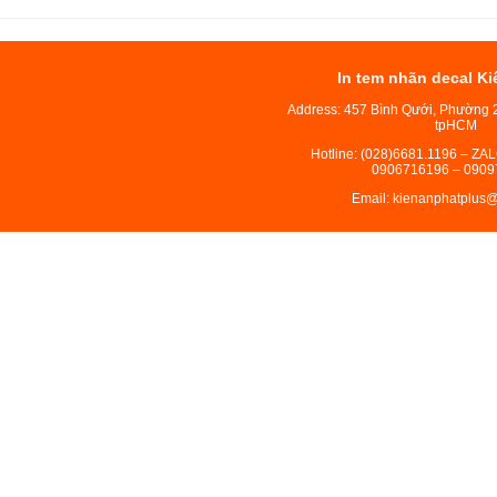
In tem nhãn decal Ki
Address: 457 Bình Qưới, Phường 
tpHCM
Hotline: (028)6681.1196 – ZA
0906716196 – 0909
Email: kienanphatplus