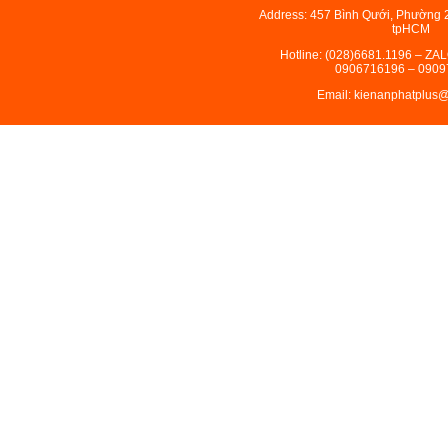
Address: 457 Bình Qưới, Phường 
tpHCM
Hotline: (028)6681.1196 – ZA
0906716196 – 0909
Email: kienanphatplus