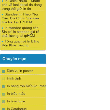
In Decal Nhựa – Khám
phá về loại decal đa dạng
trong thế giới in ấn
Standee In Theo Yêu
Cầu: Địa Chỉ In Standee
Giá Rẻ Tại TP.HCM
In standee quảng cáo:
Địa chỉ in standee giá rẻ
chất lượng tại tpHCM
Tổng quan về In Băng
Rôn Khai Trương
Chuyên mục
Dịch vụ in poster
Hình ảnh
In băng rôn Kiến An Phát
In biểu mẫu
In brochure
In Catalogue