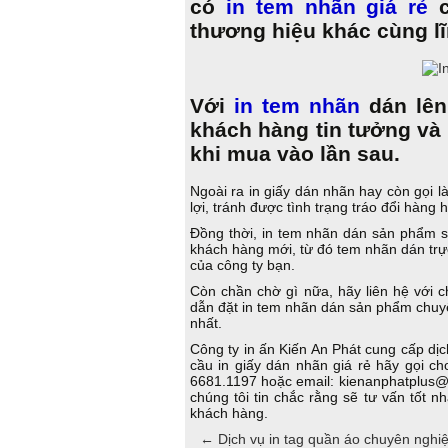
có
in tem nhãn giá rẻ
c
thương hiệu khác cùng lĩ
Với
in tem nhãn
dán lên
khách hàng tin tưởng và
khi mua vào lần sau.
Ngoài ra in giấy dán nhãn hay còn gọi 
lợi, tránh được tình trạng tráo đổi hàn
Đồng thời, in tem nhãn dán sản phẩm s
khách hàng mới, từ đó tem nhãn dán trực 
của công ty bạn.
Còn chần chờ gì nữa, hãy liên hệ với 
dẫn đặt in tem nhãn dán sản phẩm chuy
nhất.
Công ty in ấn Kiến An Phát cung cấp dị
cầu in giấy dán nhãn giá rẻ hãy gọi c
6681.1197 hoặc email: kienanphatplus@g
chúng tôi tin chắc rằng sẽ tư vấn tốt n
khách hàng.
←
Dịch vụ in tag quần áo chuyên nghiệ