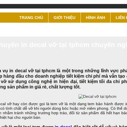
TRANG CHỦ
GIỚI THIỆU
HÌNH ẢNH
LIÊN 
huyên in decal vỡ tại tphcm chuyên ngh
h vụ in decal vỡ tại tphcm là một trong những lĩnh vực ph
p hàng đầu cho doanh nghiệp tiết kiệm chi phí mà vẫn tạo 
 vỡ sử dụng công nghệ in hiện đại, tiết kiệm tối đa chi ph
ng sản phẩm in giá rẻ, chất lượng tốt.
ecal vỡ hay còn được gọi là tem vỡ là một dạng tem bảo hành được in t
 có tính chất dễ vỡ khi người dùng bóc hoặc mở niêm phong. Có thể 
 nhằm tránh những trường hợp tráo, đổi từ sản phẩm đã hết hạn bả
thiệt hại cho người bán.
 vỡ là một loại tem được
in decal
đặc biệt rất dễ vỡ và bá