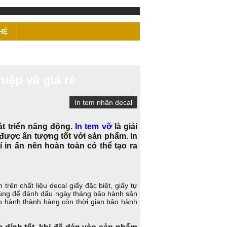
HỆ
iệp và giá rẻ
In tem nhãn decal
át triển năng động.
In tem vỡ
là giải
được ấn tượng tốt với sản phẩm. In
í in ấn nên hoàn toàn có thể tạo ra
rên chất liệu decal giấy đặc biệt, giấy tự
dùng để đánh dấu ngày tháng bảo hành sản
o hành thành hàng còn thời gian bảo hành
m dính tốt, khi đã dán vào sản phẩm