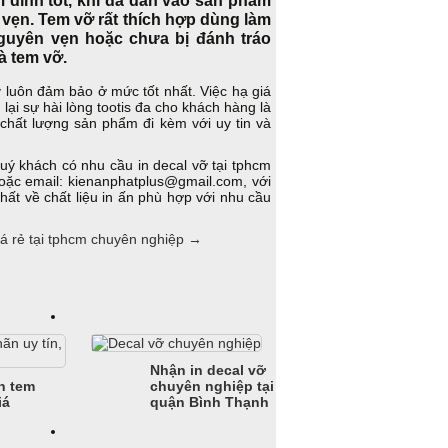
n vẹn. Tem vỡ rất thích hợp dùng làm
guyên vẹn hoặc chưa bị đánh tráo
à tem vỡ.
 luôn đảm bảo ở mức tốt nhất. Việc hạ giá
ại sự hài lòng tootis đa cho khách hàng là
 chất lượng sản phẩm đi kèm với uy tin và
uý khách có nhu cầu in decal vỡ tại tphcm
oặc email: kienanphatplus@gmail.com, với
nhất về chất liệu in ấn phù hợp với nhu cầu
giá rẻ tại tphcm chuyên nghiệp
→
Nhận in decal vỡ
n tem
chuyên nghiệp tại
iá
quận Bình Thạnh