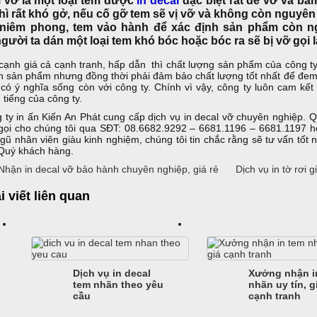
thì rất khó gở, nếu cố gỡ tem sẽ vị vỡ và không còn nguyê
 niêm phong, tem vảo hành để xác định sản phẩm còn n
người ta dán một loại tem khó bóc hoặc bóc ra sẽ bị vỡ gọi l
cạnh giá cả cạnh tranh, hấp dẫn thì chất lượng sản phẩm của công ty
h sản phẩm nhưng đồng thời phải đảm bảo chất lượng tốt nhất để đem l
 có ý nghĩa sống còn với công ty. Chính vì vậy, công ty luôn cam kết
 tiếng của công ty.
 ty in ấn Kiến An Phát cung cấp dịch vụ in decal vỡ chuyên nghiệp. Q
gọi cho chúng tôi qua SĐT: 08.6682.9292 – 6681.1196 – 6681.1197 h
ngũ nhân viên giàu kinh nghiệm, chúng tôi tin chắc rằng sẽ tư vấn tốt 
Quý khách hàng.
hận in decal vỡ bảo hành chuyên nghiệp, giá rẻ
Dịch vụ in tờ rơi 
i viết liên quan
Dịch vụ in decal
Xưởng nhận i
tem nhãn theo yêu
nhãn uy tín, g
cầu
cạnh tranh