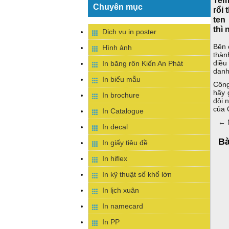
Chuyên mục
rổi 
ten
thì 
Dịch vụ in poster
Bên 
Hình ảnh
thàn
điều
In băng rôn Kiến An Phát
danh
In biểu mẫu
Công
hãy 
In brochure
đội 
của 
In Catalogue
←
N
In decal
Bà
In giấy tiêu đề
In hiflex
In kỹ thuật số khổ lớn
In lịch xuân
In namecard
In PP