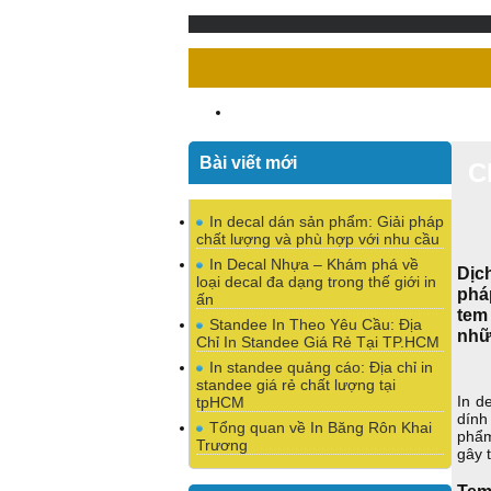
Bài viết mới
C
In decal dán sản phẩm: Giải pháp
chất lượng và phù hợp với nhu cầu
In Decal Nhựa – Khám phá về
Dịc
loại decal đa dạng trong thế giới in
phá
ấn
tem
Standee In Theo Yêu Cầu: Địa
nhữ
Chỉ In Standee Giá Rẻ Tại TP.HCM
In standee quảng cáo: Địa chỉ in
standee giá rẻ chất lượng tại
In d
tpHCM
dính
Tổng quan về In Băng Rôn Khai
phẩm
Trương
gây 
Tem