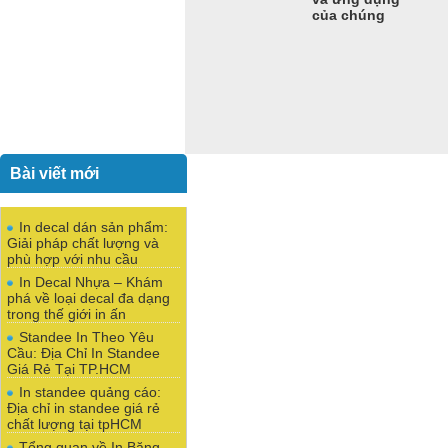
của chúng
Bài viết mới
In decal dán sản phẩm:
Giải pháp chất lượng và
phù hợp với nhu cầu
In Decal Nhựa – Khám
phá về loại decal đa dạng
trong thế giới in ấn
Standee In Theo Yêu
Cầu: Địa Chỉ In Standee
Giá Rẻ Tại TP.HCM
In standee quảng cáo:
Địa chỉ in standee giá rẻ
chất lượng tại tpHCM
Tổng quan về In Băng