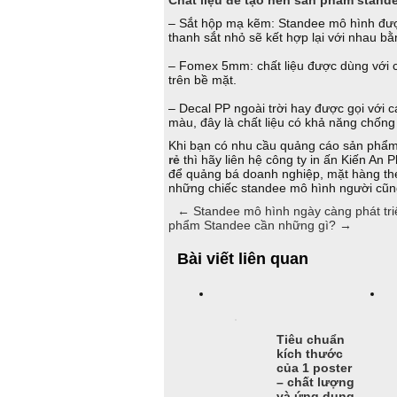
Chất liệu để tạo nên sản phẩm stand
– Sắt hộp mạ kẽm: Standee mô hình đượ
thanh sắt nhỏ sẽ kết hợp lại với nhau 
– Fomex 5mm: chất liệu được dùng với 
trên bề mặt.
– Decal PP ngoài trời hay được gọi với 
màu, đây là chất liệu có khả năng chống
Khi bạn có nhu cầu quảng cáo sản phẩ
rẻ
thì hãy liên hệ công ty in ấn Kiến An
để quảng bá doanh nghiệp, mặt hàng th
những chiếc standee mô hình người cũn
←
Standee mô hình ngày càng phát triển
phẩm Standee cần những gì?
→
Bài viết liên quan
Tiêu chuẩn
kích thước
của 1 poster
– chất lượng
và ứng dụng