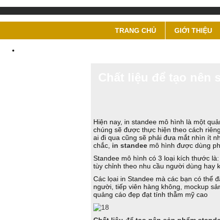
TRANG CHỦ
GIỚI THIỆU
Chất liệu để tạo nên
Hiện nay, in standee mô hình là một qu
chúng sẽ được thực hiện theo cách riêng,
ai đi qua cũng sẽ phải đưa mắt nhìn ít n
chắc,
in standee
mô hình được dùng phổ 
Standee mô hình có 3 loại kích thước là:
tùy chỉnh theo nhu cầu người dùng hay k
Các lọai in Standee
mà các bạn có thể đã
người, tiếp viên hàng không, mockup s
quảng cáo đẹp đạt tính thẫm mỹ cao