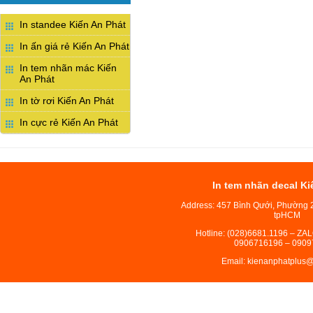
In standee Kiến An Phát
In ấn giá rẻ Kiến An Phát
In tem nhãn mác Kiến
An Phát
In tờ rơi Kiến An Phát
In cực rẻ Kiến An Phát
In tem nhãn decal Ki
Address: 457 Bình Qưới, Phường 
tpHCM
Hotline: (028)6681.1196 – ZA
0906716196 – 0909
Email: kienanphatplus