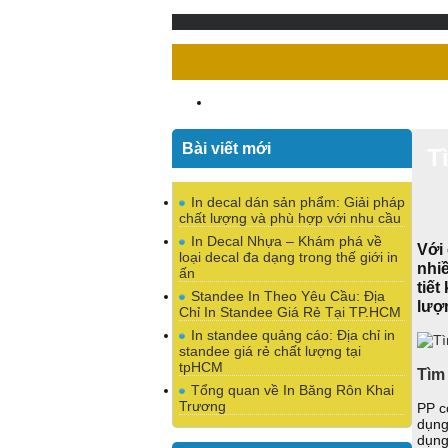
Bài viết mới
T
In decal dán sản phẩm: Giải pháp
chất lượng và phù hợp với nhu cầu
In Decal Nhựa – Khám phá về
Với
loại decal đa dạng trong thế giới in
nhi
ấn
tiế
Standee In Theo Yêu Cầu: Địa
lượn
Chỉ In Standee Giá Rẻ Tại TP.HCM
In standee quảng cáo: Địa chỉ in
standee giá rẻ chất lượng tại
tpHCM
Tìm 
Tổng quan về In Băng Rôn Khai
Trương
PP c
dụng
dụng