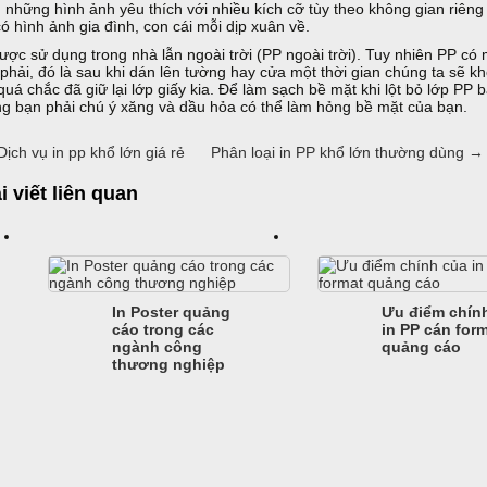
 những hình ảnh yêu thích với nhiều kích cỡ tùy theo không gian riêng
có hình ảnh gia đình, con cái mỗi dịp xuân về.
ược sử dụng trong nhà lẫn ngoài trời (PP ngoài trời). Tuy nhiên PP c
phải, đó là sau khi dán lên tường hay cửa một thời gian chúng ta sẽ khô
quá chắc đã giữ lại lớp giấy kia. Để làm sạch bề mặt khi lột bỏ lớp PP
g bạn phải chú ý xăng và dầu hỏa có thể làm hỏng bề mặt của bạn.
ịch vụ in pp khổ lớn giá rẻ
Phân loại in PP khổ lớn thường dùng
→
i viết liên quan
In Poster quảng
Ưu điểm chín
cáo trong các
in PP cán for
ngành công
quảng cáo
thương nghiệp