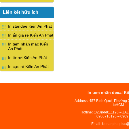
Liên kết hữu ích
In standee Kiến An Phát
In ấn giá rẻ Kiến An Phát
In tem nhãn mác Kiến
An Phát
In tờ rơi Kiến An Phát
In cực rẻ Kiến An Phát
In tem nhãn decal Ki
Address: 457 Bình Qưới, Phường 
tpHCM
Hotline: (028)6681.1196 – ZA
0906716196 – 0909
Email: kienanphatplus