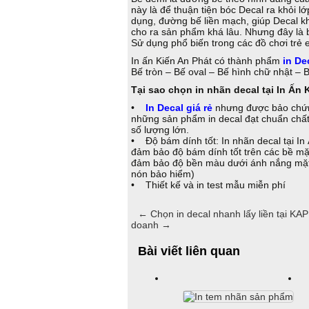
này là để thuận tiện bóc Decal ra khỏi 
dụng, đường bế liền mạch, giúp Decal khô
cho ra sản phẩm khá lâu. Nhưng đây là b
Sử dụng phổ biến trong các đồ chơi trẻ e
In ấn Kiến An Phát có thành phẩm
in De
Bế tròn – Bế oval – Bế hình chữ nhật – 
Tại sao chọn in nhãn decal tại In Ấn 
•
In Decal giá rẻ
nhưng được bảo chứng
những sản phẩm in decal đạt chuẩn chất
số lượng lớn.
• Độ bám dính tốt: In nhãn decal tại In
đảm bảo độ bám dính tốt trên các bề mặt
đảm bảo độ bền màu dưới ánh nắng mặt tr
nón bảo hiểm)
• Thiết kế và in test mẫu miễn phí
←
Chọn in decal nhanh lấy liền tại KAP
doanh
→
Bài viết liên quan