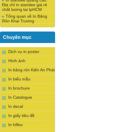
In standee quảng cáo:
Địa chỉ in standee giá rẻ
chất lượng tại tpHCM
Tổng quan về In Băng
Rôn Khai Trương
Chuyên mục
Dịch vụ in poster
Hình ảnh
In băng rôn Kiến An Phát
In biểu mẫu
In brochure
In Catalogue
In decal
In giấy tiêu đề
In hiflex