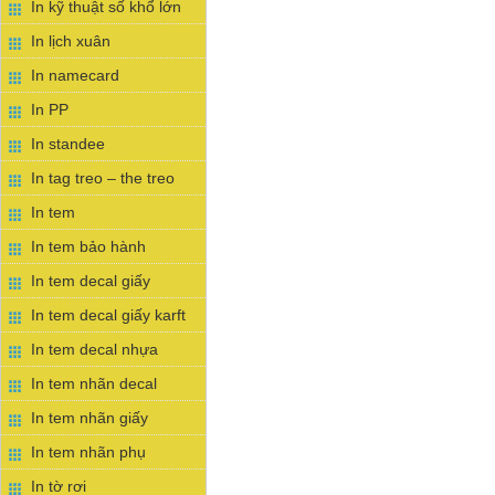
In kỹ thuật số khổ lớn
In lịch xuân
In namecard
In PP
In standee
In tag treo – the treo
In tem
In tem bảo hành
In tem decal giấy
In tem decal giấy karft
In tem decal nhựa
In tem nhãn decal
In tem nhãn giấy
In tem nhãn phụ
In tờ rơi