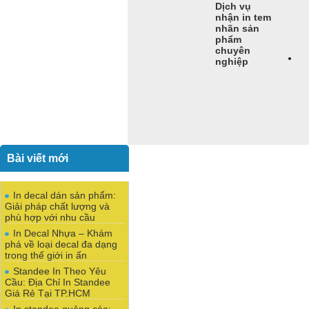
Dịch vụ
nhận in tem
nhãn sản
phẩm
chuyên
nghiệp
Bài viết mới
In decal dán sản phẩm:
Giải pháp chất lượng và
phù hợp với nhu cầu
In Decal Nhựa – Khám
phá về loại decal đa dạng
trong thế giới in ấn
Standee In Theo Yêu
Cầu: Địa Chỉ In Standee
Giá Rẻ Tại TP.HCM