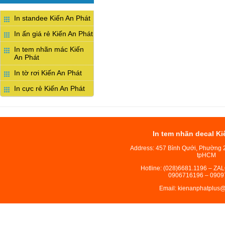
In standee Kiến An Phát
In ấn giá rẻ Kiến An Phát
In tem nhãn mác Kiến
An Phát
In tờ rơi Kiến An Phát
In cực rẻ Kiến An Phát
In tem nhãn decal Ki
Address: 457 Bình Qưới, Phường 
tpHCM
Hotline: (028)6681.1196 – ZA
0906716196 – 0909
Email: kienanphatplus