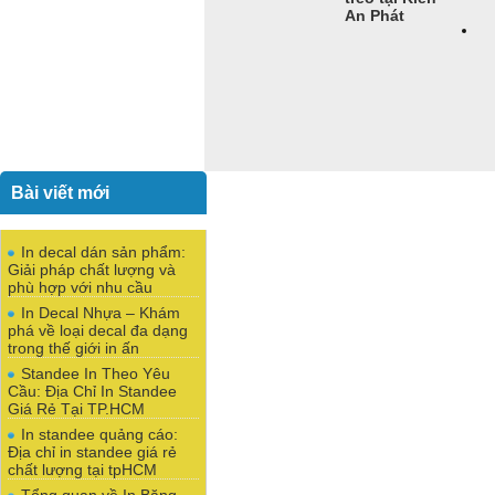
An Phát
Bài viết mới
In decal dán sản phẩm:
Giải pháp chất lượng và
phù hợp với nhu cầu
In Decal Nhựa – Khám
phá về loại decal đa dạng
trong thế giới in ấn
Standee In Theo Yêu
Cầu: Địa Chỉ In Standee
Giá Rẻ Tại TP.HCM
In standee quảng cáo:
Địa chỉ in standee giá rẻ
chất lượng tại tpHCM