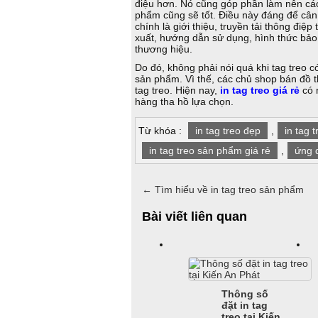
điệu hơn. Nó cũng góp phần làm nên cách
phẩm cũng sẽ tốt. Điều này đáng để câ
chính là giới thiệu, truyền tải thông điệ
xuất, hướng dẫn sử dụng, hình thức bả
thương hiệu.
Do đó, không phải nói quá khi tag treo 
sản phẩm. Vì thế, các chủ shop bán đồ th
tag treo. Hiện nay,
in tag treo giá rẻ
có 
hàng tha hồ lựa chọn.
Từ khóa :
in tag treo đẹp
,
in tag t
in tag treo sản phẩm giá rẻ
,
ứng 
←
Tìm hiểu về in tag treo sản phẩm
Bài viết liên quan
Thông số
đặt in tag
treo tại Kiến