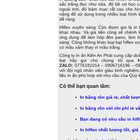
sắc trắng đục như sữa. độ bề cơ học 
ngoài trời, độ bám mực rất cao cho hìn
năng để sử dụng trong nhiều loại hình in
dễ ràng.
Hiflex xuyên sáng: Còn được goi là in
khác nhau. Và giá tiền cũng sẽ chênh
ứng dụng để làm hộp đèn pano, làm bi
sáng: Cũng không khác loại bạt hiflex xu
có mầu xám thay vì mầu trắng.
Công ty in ấn Kiến An Phát cung cấp dịc
bạt hãy gọi cho chúng tôi qua
ZALO:
0776181014 – 0906716196 – 09
với đội ngũ nhân viên giàu kinh nghiệm,
liệu in ấn phù hợp với nhu cầu của Quý
Có thể bạn quan tâm:
In băng rôn giá rẻ, chất lư
In băng rôn với chi phí rẻ 
Bạn đang có nhu cầu in hifl
In hiflex chất lượng tốt, gi