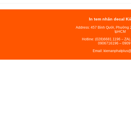
In tem nhãn decal Ki
Address: 457 Bình Qưới, Phường 
tpHCM
Hotline: (028)6681.1196 – ZA
0906716196 – 0909
Email: kienanphatplus