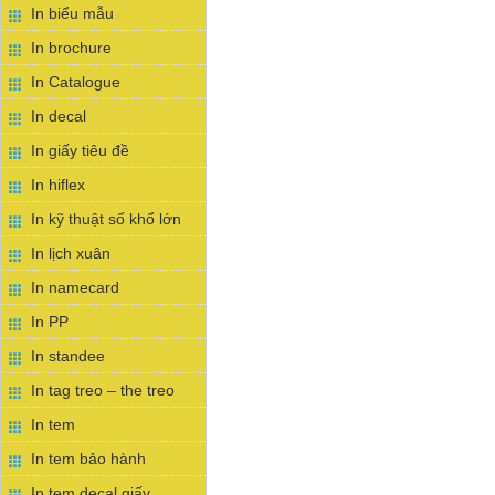
In biểu mẫu
In brochure
In Catalogue
In decal
In giấy tiêu đề
In hiflex
In kỹ thuật số khổ lớn
In lịch xuân
In namecard
In PP
In standee
In tag treo – the treo
In tem
In tem bảo hành
In tem decal giấy