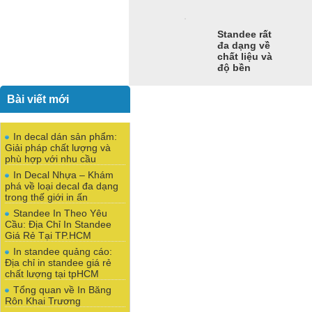
Standee rất
đa dạng về
chất liệu và
độ bền
Bài viết mới
In decal dán sản phẩm:
Giải pháp chất lượng và
phù hợp với nhu cầu
In Decal Nhựa – Khám
phá về loại decal đa dạng
trong thế giới in ấn
Standee In Theo Yêu
Cầu: Địa Chỉ In Standee
Giá Rẻ Tại TP.HCM
In standee quảng cáo:
Địa chỉ in standee giá rẻ
chất lượng tại tpHCM
Tổng quan về In Băng
Rôn Khai Trương