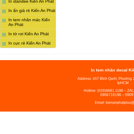
In standee Kiến An Phát
In ấn giá rẻ Kiến An Phát
In tem nhãn mác Kiến
An Phát
In tờ rơi Kiến An Phát
In cực rẻ Kiến An Phát
In tem nhãn decal Ki
Address: 457 Bình Qưới, Phường 
tpHCM
Hotline: (028)6681.1196 – ZA
0906716196 – 0909
Email: kienanphatplus