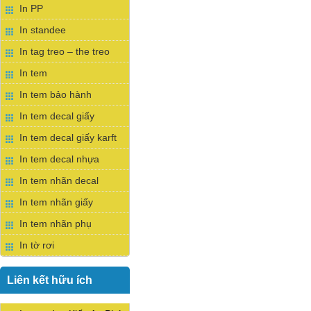
In PP
In standee
In tag treo – the treo
In tem
In tem bảo hành
In tem decal giấy
In tem decal giấy karft
In tem decal nhựa
In tem nhãn decal
In tem nhãn giấy
In tem nhãn phụ
In tờ rơi
Liên kết hữu ích