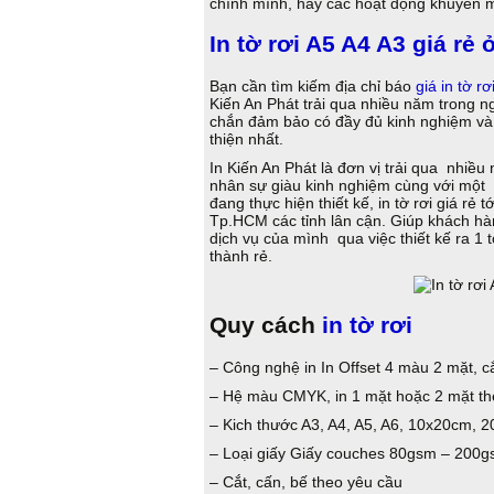
chính mình, hay các hoạt động khuyến
In tờ rơi A5 A4 A3 giá rẻ
Bạn cần tìm kiếm địa chỉ báo
giá in tờ rơ
Kiến An Phát trải qua nhiều năm trong n
chắn đảm bảo có đầy đủ kinh nghiệm và
thiện nhất.
In Kiến An Phát là đơn vị trải qua nhiều
nhân sự giàu kinh nghiệm cùng với một h
đang thực hiện thiết kế, in tờ rơi giá rẻ
Tp.HCM các tỉnh lân cận. Giúp khách h
dịch vụ của mình qua việc thiết kế ra 1
thành rẻ.
Quy cách
in tờ rơi
– Công nghệ in In Offset 4 màu 2 mặt, cắ
– Hệ màu CMYK, in 1 mặt hoặc 2 mặt th
– Kich thước A3, A4, A5, A6, 10x20cm,
– Loại giấy Giấy couches 80gsm – 200g
– Cắt, cấn, bế theo yêu cầu