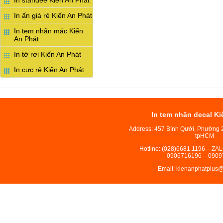
In ấn giá rẻ Kiến An Phát
In tem nhãn mác Kiến
An Phát
In tờ rơi Kiến An Phát
In cực rẻ Kiến An Phát
In tem nhãn decal Ki
Address: 457 Bình Qưới, Phường 
tpHCM
Hotline: (028)6681.1196 – ZA
0906716196 – 0909
Email: kienanphatplus