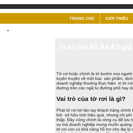
TRANG CHỦ
GIỚI THIỆU
In tờ rơi A5 A4 A3 gi
Tờ rơi hoặc chính là tờ bướm mọi người h
tuyên truyền về một loại sản phẩm, dịc
doanh nghiệp thường thực hiện in tờ rơi 
đường trên các ngã tư đường phố hay d
Vai trò của tờ rơi là gì?
Phát tờ rơi tới tận tay khách hàng chính
bởi sở hữu tính hiệu quả, nhưng chi phí
thấp. Đây cũng chính là công cụ để lưu t
vụ mà doanh nghiệp mong muốn quảng bá
tờ rơi còn có khả năng hỗ trợ cho đại lý