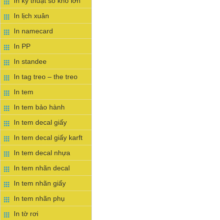
In kỹ thuật số khổ lớn
In lịch xuân
In namecard
In PP
In standee
In tag treo – the treo
In tem
In tem bảo hành
In tem decal giấy
In tem decal giấy karft
In tem decal nhựa
In tem nhãn decal
In tem nhãn giấy
In tem nhãn phụ
In tờ rơi