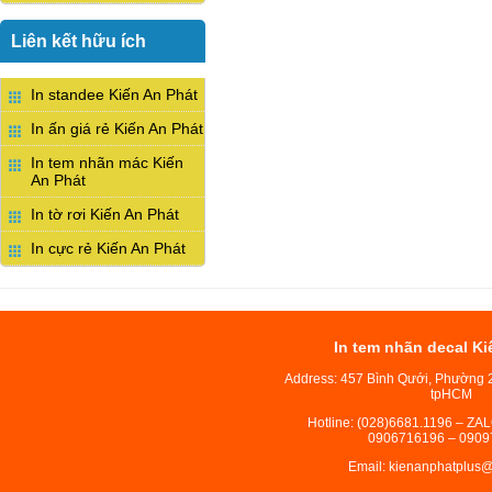
Liên kết hữu ích
In standee Kiến An Phát
In ấn giá rẻ Kiến An Phát
In tem nhãn mác Kiến
An Phát
In tờ rơi Kiến An Phát
In cực rẻ Kiến An Phát
In tem nhãn decal Ki
Address: 457 Bình Qưới, Phường 
tpHCM
Hotline: (028)6681.1196 – ZA
0906716196 – 0909
Email: kienanphatplus