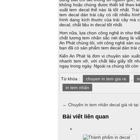
không hoặc chúng được thiết kế theo ki
xuất tem decal thế nào là tốt nhất. Trái
tem decal dán trái cây có rất nhiều hì
hình dạng kích thước của trái cây mà 
decal, chất liệu in decal tốt nhất.
Hơn nữa, lựa chọn công nghệ in như thế n
chất lượng tem nhãn sắc nét đang là v
An Phát chúng tôi, với công nghệ sản xu
bạn đã có sản phẩm tem decal dán trái 
Kiến An Phát là đơn vị chuyên sản xuất
nhanh tem vỡ, với chất liệu giấy tốt n
ngay trong ngày. Ngoài ra chúng tôi còn 
Từ khóa :
chuyen in tem gia re
,
i
in tem nhãn
←
Chuyên in tem nhãn decal giá rẻ t
Bài viết liên quan