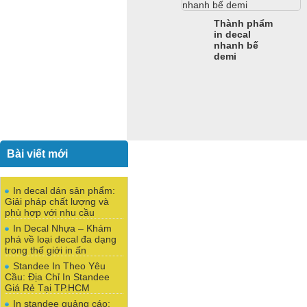
Thành phẩm
in decal
nhanh bế
demi
Bài viết mới
In decal dán sản phẩm:
Giải pháp chất lượng và
phù hợp với nhu cầu
In Decal Nhựa – Khám
phá về loại decal đa dạng
trong thế giới in ấn
Standee In Theo Yêu
Cầu: Địa Chỉ In Standee
Giá Rẻ Tại TP.HCM
In standee quảng cáo: