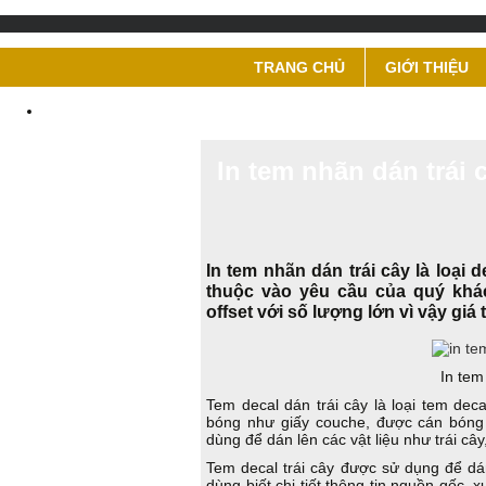
TRANG CHỦ
GIỚI THIỆU
In tem nhãn dán trái 
In tem nhãn dán trái cây là loại
thuộc vào yêu cầu của quý khá
offset với số lượng lớn vì vậy giá
In tem
Tem decal dán trái cây là loại tem dec
bóng như giấy couche, được cán bóng 
dùng để dán lên các vật liệu như trái cây,
Tem decal trái cây được sử dụng để dán
dùng biết chi tiết thông tin nguồn gốc