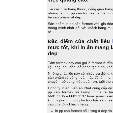
Tại các cửa hàng thuốc, cổng gian hàng
những tấm in pp cán formex và gia cô
bá sản phẩm rất đẹp.
Sản phẩm in pp cán formex với giá thàn
thông minh nhất đối với khách hàng m
rẻ.
Đặc điểm của chất liệu
mực tốt, khi in ấn mang 
đẹp
Tấm formex hay còn gọi là format là tấm
liệu nhẹ, dai, bền, dễ dàng tạo hình, khố
Những chất liệu này có nhiều ưu điểm, kh
sản phẩm vô cùng hoàn hảo đó là: nhẹ, 
chuyển, sử dụng hiệu quả hơn, tuổi thọ
Công ty in ấn Kiến An Phát cung cấp dị
pp cán formex số lượng ít giá rẻ h
6681.1196 – 6681.1197 hoặc email: kie
kinh nghiệm, chúng tôi tin chắc rằng sẽ
cầu của Quý khách hàng.
←
In pp cán formex số lượng ít đẹp và