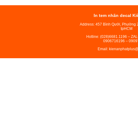
In tem nhãn decal Ki
Address: 457 Bình Qưới, Phường 
tpHCM
Hotline: (028)6681.1196 – ZA
0906716196 – 0909
Email: kienanphatplus