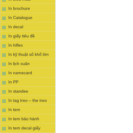
In brochure
In Catalogue
In decal
In giấy tiêu đề
In hiflex
In kỹ thuật số khổ lớn
In lịch xuân
In namecard
In PP
In standee
In tag treo – the treo
In tem
In tem bảo hành
In tem decal giấy