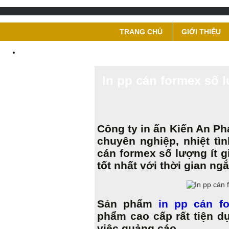
TRANG CHỦ
GIỚI THIỆU
In pp cán formex số l
Công ty in ấn Kiến An Ph
chuyên nghiệp, nhiệt t
cán formex số lượng ít g
tốt nhất với thời gian ng
Sản phẩm
in pp cán f
phẩm cao cấp rất tiện 
việc quảng cáo.