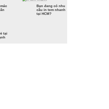
 mác
Bạn đang có nhu
 ấn
cầu in tem nhanh
tại HCM?
ẻ tại
ạnh