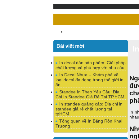
Bài viết mới
I
In decal dán sản phẩm: Giải pháp
chất lượng và phù hợp với nhu cầu
In Decal Nhựa – Khám phá về
Ng
loại decal đa dạng trong thế giới in
đư
ấn
Standee In Theo Yêu Cầu: Địa
ch
Chỉ In Standee Giá Rẻ Tại TP.HCM
ph
In standee quảng cáo: Địa chỉ in
standee giá rẻ chất lượng tại
In n
tpHCM
nhau
Tổng quan về In Băng Rôn Khai
Trương
Nh
ng