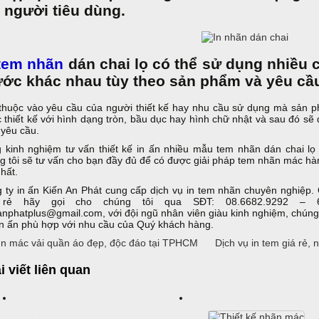
y người tiêu dùng.
 tem nhãn
dán chai lọ có thể sử dụng nhiều c
ước khác nhau tùy theo sản phẩm và yêu cầ
thuộc vào yêu cầu của người thiết kế hay nhu cầu sử dụng mà sản 
 thiết kế với hình dạng tròn, bầu dục hay hình chữ nhật và sau đó sẽ
 yêu cầu.
 kinh nghiệm tư vấn thiết kế in ấn nhiều mẫu tem nhãn dán chai lọ 
g tôi sẽ tư vấn cho bạn đầy đủ để có được giải pháp tem nhãn mác h
nhất.
 ty in ấn Kiến An Phát cung cấp dịch vụ in tem nhãn chuyên nghiệp.
 rẻ hãy gọi cho chúng tôi qua SĐT: 08.6682.9292 – 6
anphatplus@gmail.com, với đội ngũ nhân viên giàu kinh nghiệm, chúng tô
 in ấn phù hợp với nhu cầu của Quý khách hàng.
n mác vải quần áo đẹp, độc đáo tại TPHCM
Dịch vụ in tem giá rẻ,
i viết liên quan