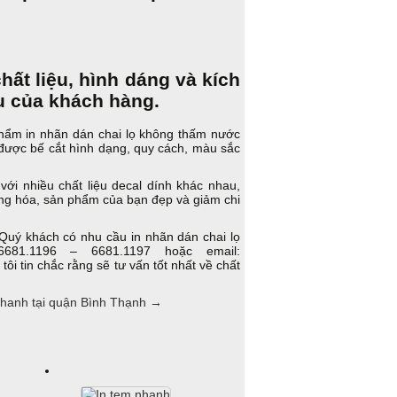
hất liệu, hình dáng và kích
u của khách hàng.
phẩm in nhãn dán chai lọ không thấm nước
 được bế cắt hình dạng, quy cách, màu sắc
với nhiều chất liệu decal dính khác nhau,
àng hóa, sản phẩm của bạn đẹp và giảm chi
 Quý khách có nhu cầu in nhãn dán chai lọ
681.1196 – 6681.1197 hoặc email:
i tin chắc rằng sẽ tư vấn tốt nhất về chất
 nhanh tại quận Bình Thạnh
→