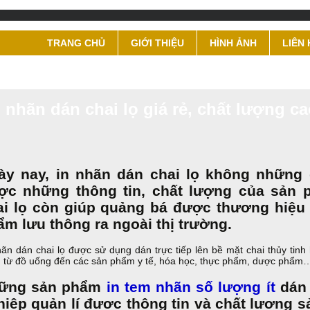
TRANG CHỦ
GIỚI THIỆU
HÌNH ẢNH
LIÊN 
n nhãn dán chai lọ giá rẻ, chất lượng c
ày nay, in nhãn dán chai lọ không những 
ợc những thông tin, chất lượng của sả
ai lọ còn giúp quảng bá được thương hiệu
ẩm lưu thông ra ngoài thị trường.
hãn dán chai lọ được sử dụng dán trực tiếp lên bề mặt chai thủy ti
 từ đồ uống đến các sản phẩm y tế, hóa học, thực phẩm, dược phẩm
ững sản phẩm
in tem nhãn số lượng ít
dán 
hiệp quản lí được thông tin và chất lượng 