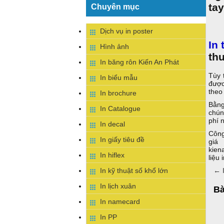
ta
Chuyên mục
Dịch vụ in poster
In
Hình ảnh
th
In băng rôn Kiến An Phát
Tùy 
In biểu mẫu
được
theo
In brochure
Bằng
In Catalogue
chún
phí 
In decal
Công
In giấy tiêu đề
giá
kien
In hiflex
liệu
In kỹ thuật số khổ lớn
←
I
In lịch xuân
Bà
In namecard
In PP