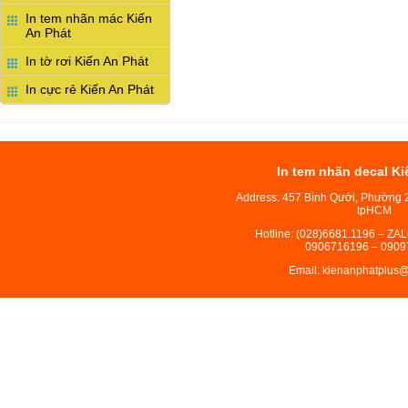
In tem nhãn mác Kiến
An Phát
In tờ rơi Kiến An Phát
In cực rẻ Kiến An Phát
In tem nhãn decal Ki
Address: 457 Bình Qưới, Phường 
tpHCM
Hotline: (028)6681.1196 – ZA
0906716196 – 0909
Email: kienanphatplus