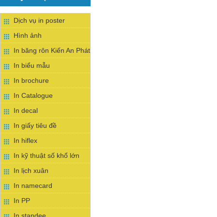
Dịch vụ in poster
Hình ảnh
In băng rôn Kiến An Phát
In biểu mẫu
In brochure
In Catalogue
In decal
In giấy tiêu đề
In hiflex
In kỹ thuật số khổ lớn
In lịch xuân
In namecard
In PP
In standee