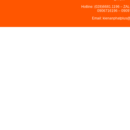
Hotline: (028)6681.1196 – ZA
0906716196 – 0909
Email: kienanphatplus