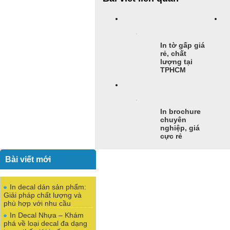
In tờ gấp giá
rẻ, chất
lượng tại
TPHCM
In brochure
chuyên
nghiệp, giá
cực rẻ
Bài viết mới
In decal dán sản phẩm:
Giải pháp chất lượng và
phù hợp với nhu cầu
In Decal Nhựa – Khám
phá về loại decal đa dạng