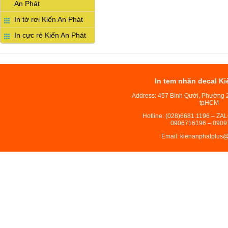
An Phát
In tờ rơi Kiến An Phát
In cực rẻ Kiến An Phát
In tem nhãn decal Ki
Address: 457 Bình Qưới, Phường 
tpHCM
Hotline: (028)6681.1196 – ZA
0906716196 – 0909
Email: kienanphatplus