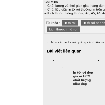
Chí Minh
– Chất lượng và thời gian giao hàng đún
– Chất liệu giấy in tờ rơi thường in tr
– Kích thước thông thường A6, A5, A4, 
Từ khóa :
in to roi
,
in tờ rơi nhan
kích thước in tờ rơi
←
Nhu cầu in tờ rơi quảng cáo hiện na
Bài viết liên quan
In tờ rơi đẹp
giá rẻ HCM
chất lượng
siêu đẹp